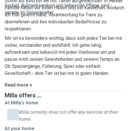
Schon als Kind bin ich mit Tieren aufgewachsen. In meiner
Geduld, Aufmerksamkeit und liebevolle Pflege sind -
Familie hatten wir einen Hasen und ein Kaninchen, wodurch
gerade im Seniorenalter.
ich früh gelernt habe, Verantwortung für Tiere zu
übernehmen und ihre individuellen Bedürfnisse zu
respektieren.
Mir ist es besonders wichtig, dass sich jedes Tier bei mir
sicher, verstanden und wohlfühlt. Ich gehe ruhig,
aufmerksam und liebevoll mit jeden Vierbeiner um und
passe mich seinen Gewohnheiten und seinem Tempo an.
Ob Spaziergänge, Fütterung, Spiel oder einfach
Gesellschaft - dein Tier ist bei mir in guten Händen.
Read more
Milla offers ...
At Milla's home
Milla currently does not offer any services at their
home.
At your home