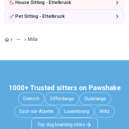
House Sitting
-
Ettelbruck
Pet Sitting
-
Ettelbruck
Milla
1000+ Trusted sitters on Pawshake
Diekirch
Differdange
Dudelange
Esch-sur-Alzette
Luxembourg
Wiltz
Top dog boarding cities