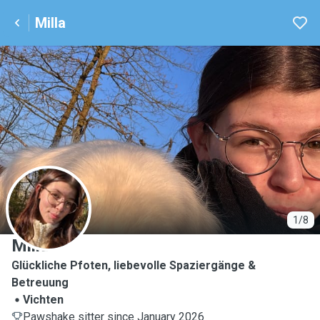
Milla
M
1/8
Milla
Glückliche Pfoten, liebevolle Spaziergänge &
Betreuung
Vichten
Pawshake sitter since January 2026