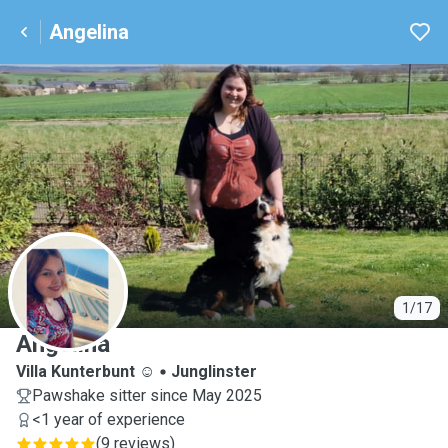
Angelina
A
1/17
Angelina
Villa Kunterbunt ☺️
Junglinster
Pawshake sitter since May 2025
<1 year of experience
(
9 reviews
)