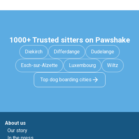
1000+ Trusted sitters on Pawshake
Diekirch
Differdange
Dudelange
Esch-sur-Alzette
Luxembourg
Wiltz
Top dog boarding cities
About us
Our story
In the press