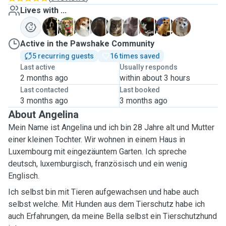
Lives with ...
B
B
B
C
F
L
M
N
S
Active in the Pawshake Community
5 recurring guests
16 times saved
Last active
Usually responds
2 months ago
within about 3 hours
Last contacted
Last booked
3 months ago
3 months ago
About Angelina
Mein Name ist Angelina und ich bin 28 Jahre alt und Mutter
einer kleinen Tochter. Wir wohnen in einem Haus in
Luxembourg mit eingezäuntem Garten. Ich spreche
deutsch, luxemburgisch, französisch und ein wenig
Englisch.
Ich selbst bin mit Tieren aufgewachsen und habe auch
selbst welche. Mit Hunden aus dem Tierschutz habe ich
auch Erfahrungen, da meine Bella selbst ein Tierschutzhund