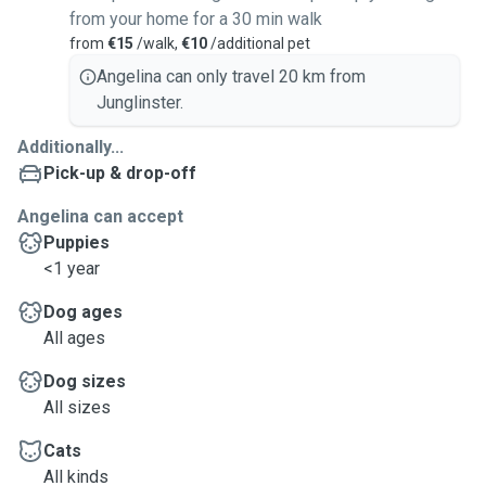
from your home for a 30 min walk
from
€15
/walk,
€10
/additional pet
Angelina can only travel 20 km from
Junglinster.
Additionally...
Pick-up & drop-off
Angelina can accept
Puppies
<1 year
Dog ages
All ages
Dog sizes
All sizes
Cats
All kinds