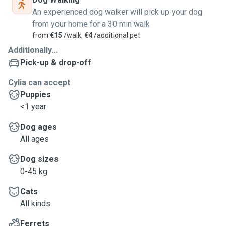
An experienced dog walker will pick up your dog
from your home for a 30 min walk
from
€15
/walk,
€4
/additional pet
Additionally...
Pick-up & drop-off
Cylia can accept
Puppies
<1 year
Dog ages
All ages
Dog sizes
0-45 kg
Cats
All kinds
Ferrets