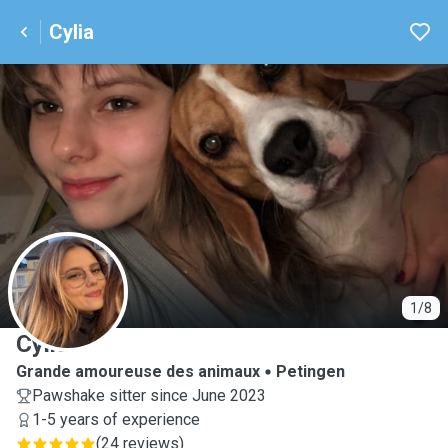
Cylia
C
1/8
Cylia
Grande amoureuse des animaux
Petingen
Pawshake sitter since June 2023
1-5 years of experience
(
24 reviews
)