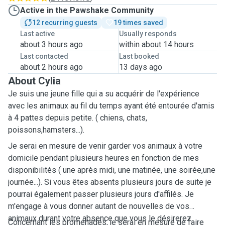
Active in the Pawshake Community
12 recurring guests
19 times saved
Last active
Usually responds
about 3 hours ago
within about 14 hours
Last contacted
Last booked
about 2 hours ago
13 days ago
About Cylia
Je suis une jeune fille qui a su acquérir de l'expérience
avec les animaux au fil du temps ayant été entourée d'amis
à 4 pattes depuis petite. ( chiens, chats,
poissons,hamsters...).
Je serai en mesure de venir garder vos animaux à votre
domicile pendant plusieurs heures en fonction de mes
disponibilités ( une après midi, une matinée, une soirée,une
journée...). Si vous êtes absents plusieurs jours de suite je
pourrai également passer plusieurs jours d'affilés. Je
m'engage à vous donner autant de nouvelles de vos
animaux durant votre absence que vous le désirerez.
Concernant les promenades, je serai en mesure de faire