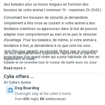
des balades plus ou moins longues en fonction des
besoins de votre animal ( minimum 1h - maximum 2h-2h30.)
Concernant les mesures de sécurité, je demanderai
simplement à être mise au courant si votre animal a des
tendance craintives ou agressives dans le but de pouvoir
adapter mon comportement au sien et ne pas le stresser
d'avantage. Pour les balades, de même, si votre animal a
tendance à tirer, je demanderai à ce que cela me sois
spécifié pour garantir sa sécurité. Notez que si vous êtes
Je suis habituellement disponible l'après midi et parfois
propriétaire d'un grand chien qui a pour habitude de tirer en
également le matin.
balade je ne prendrai pas le risque de partir avec lui, pour
sa propre sécurité.
Read more
Cylia offers ...
At Cylia's home
Dog Boarding
Overnight stay at the sitter's home
from
€30
/night,
€8
/additional pet