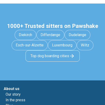
1000+ Trusted sitters on Pawshake
Diekirch
Differdange
Dudelange
Esch-sur-Alzette
Luxembourg
Wiltz
Top dog boarding cities
About us
Our story
In the press