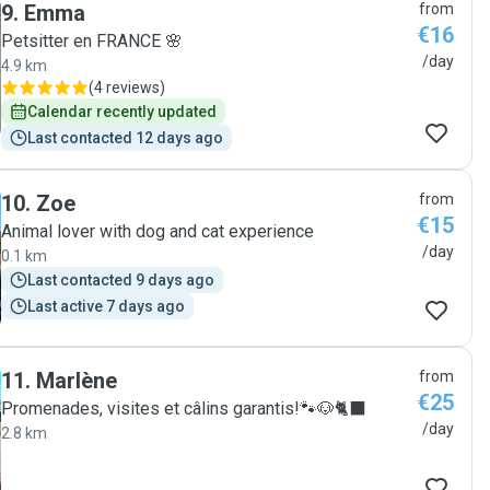
9
.
Emma
from
€16
Petsitter en FRANCE 🌸
/day
4.9 km
(
4 reviews
)
Calendar recently updated
Last contacted 12 days ago
10
.
Zoe
from
€15
Animal lover with dog and cat experience
/day
0.1 km
Last contacted 9 days ago
Last active 7 days ago
11
.
Marlène
from
€25
Promenades, visites et câlins garantis!🐾🐶🐈‍⬛
/day
2.8 km