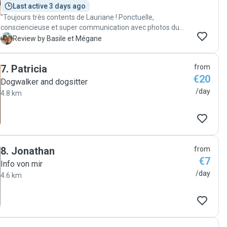
Last active 3 days ago
"Toujours très contents de Lauriane ! Ponctuelle,
consciencieuse et super communication avec photos du
chat à l'appui, on recommande 😊"
B
Review by Basile et Mégane
7
.
Patricia
from
€20
Dogwalker and dogsitter
/day
4.8 km
8
.
Jonathan
from
€7
Info von mir
/day
4.6 km