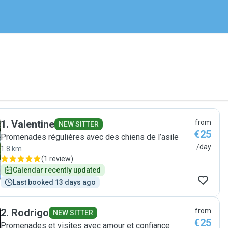
1
.
Valentine
from
NEW SITTER
€25
Promenades régulières avec des chiens de l’asile
/day
1.8 km
(
1 review
)
Calendar recently updated
Last booked 13 days ago
2
.
Rodrigo
from
NEW SITTER
€25
Promenades et visites avec amour et confiance