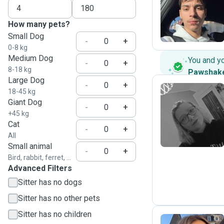
R
How many pets?
Small Dog
-
+
0-8 kg
Medium Dog
You and y
-
+
8-18 kg
Pawshak
Large Dog
-
+
18-45 kg
Giant Dog
-
+
A
+45 kg
Cat
-
+
All
Small animal
-
+
Bird, rabbit, ferret, ...
Advanced Filters
Sitter has no dogs
Sitter has no other pets
Sitter has no children