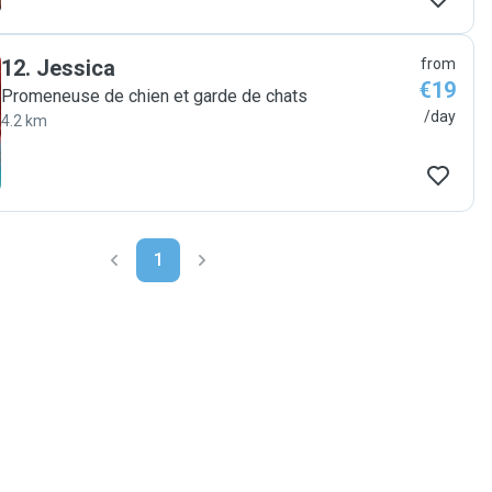
12
.
Jessica
from
€19
Promeneuse de chien et garde de chats
/day
4.2 km
1