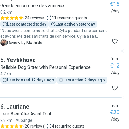
€16
Grande amoureuse des animaux
/day
0.2 km
(
24 reviews
)
11
recurring guests
Last contacted today
Last active yesterday
"Nous avons confié notre chat à Cylia pendant une semaine
et avons été très satisfaits de son service. Cylia a fait
preuve de professionnalisme et a bien pris soin de notre
M
Review by Mathilde
animal. Chaque jour, nous recevions des nouvelles et des
photos, ce qui était rassurant. À notre retour, notre chat
5
.
Yevtikhova
from
était en pleine forme et semblait heureux, preuve que Cylia
€12
s'est bien occupée de lui. Nous recommandons ses
Reliable Dog Sitter with Personal Experience
services à tous les propriétaires de chats cherchant une
/day
4.7 km
personne fiable pour s'occuper de leur animal. Merci
Last booked 12 days ago
Last active 2 days ago
encore, Cylia"
6
.
Lauriane
from
€20
Leur Bien-être Avant Tout
/day
2.8 km - Aubange
(
20 reviews
)
4
recurring guests