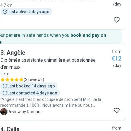
/day
4.7 km
Last active 2 days ago
our pet are in safe hands when you
book and pay on
e
.
3
.
Angèle
from
€12
Diplômée assistante animalière et passionnée
/day
d'animaux.
2 km
(
3 reviews
)
Last booked 14 days ago
Last contacted 4 days ago
"Angèle s’est très bien occupée de mon petit Milo. Je la
recommande à 100% ! Nous avons même pu nous
rencontrer avant le jour de garde pour que je puisse lui
R
Review by Romane
expliquer et montrer tout ce dont elle aurait besoin. Foncez
:)"
4
.
Cylia
from