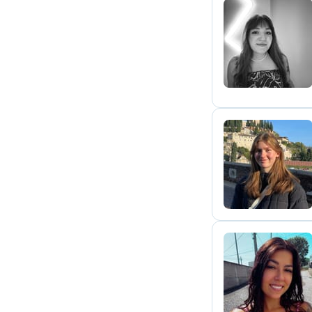
E
Z
M