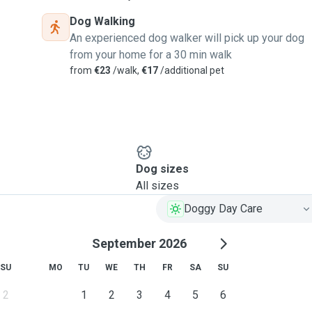
Dog Walking
An experienced dog walker will pick up your dog
from your home for a 30 min walk
from
€23
/walk,
€17
/additional pet
Dog sizes
All sizes
Doggy Day Care
September 2026
SU
MO
TU
WE
TH
FR
SA
SU
2
1
2
3
4
5
6