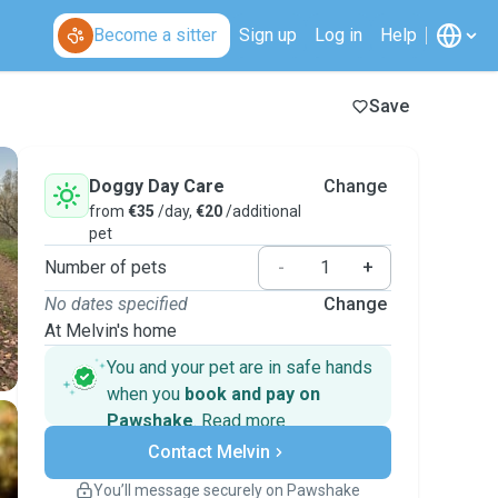
Become a sitter
Sign up
Log in
Help
Save
Doggy Day Care
Change
from
€35
/day,
€20
/additional
pet
Number of pets
-
+
No dates specified
Change
At Melvin's home
You and your pet are in safe hands
when you
book and pay on
Pawshake
.
Read more
Secure payments
Contact Melvin
Support if plans change
Covered bookings
You’ll message securely on Pawshake
Keep everything on Pawshake - from first