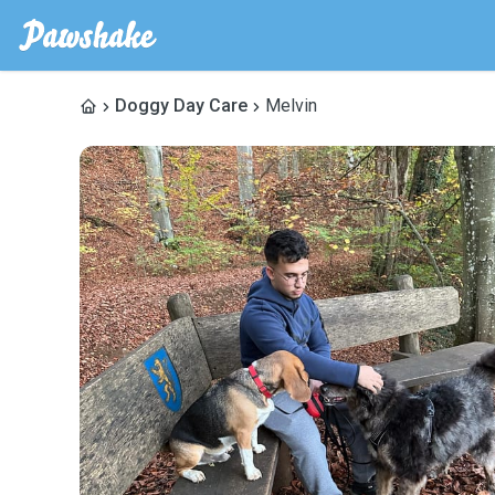
Doggy Day Care
Melvin