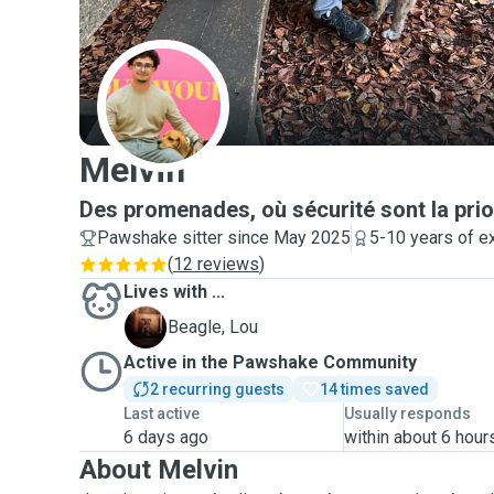
M
Melvin
Des promenades, où sécurité sont la prior
Pawshake sitter since May 2025
5-10 years of e
(
12 reviews
)
Lives with ...
L
Beagle, Lou
Active in the Pawshake Community
2 recurring guests
14 times saved
Last active
Usually responds
6 days ago
within about 6 hour
About Melvin