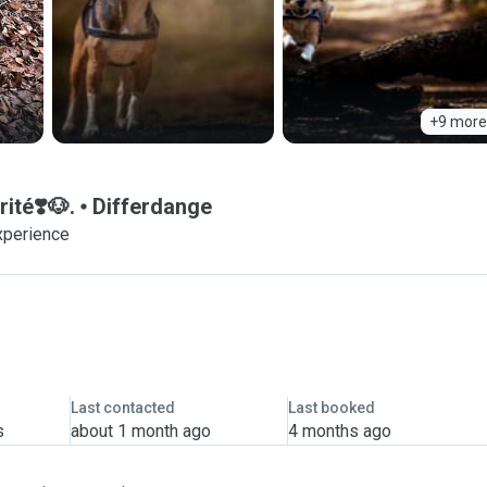
+9 more
ité❣️🐶.
Differdange
xperience
Last contacted
Last booked
s
about 1 month ago
4 months ago