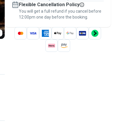
Flexible Cancellation Policy
message, to payment - to stay covered by
You will get a full refund if you cancel before
the
Pawshake Guarantee
.
12:00pm one day before the booking.