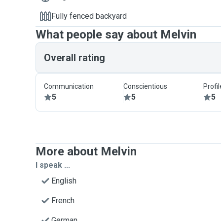
Fully fenced backyard
What people say about Melvin
Overall rating
Communication
Conscientious
Profi
5
5
5
More about Melvin
I speak ...
English
French
German