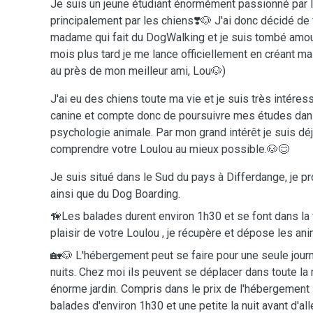
Je suis un jeune étudiant énormément passionné par 
principalement par les chiens❣️🐶 J'ai donc décidé de
madame qui fait du DogWalking et je suis tombé amou
mois plus tard je me lance officiellement en créant 
au près de mon meilleur ami, Lou🐶)
J'ai eu des chiens toute ma vie et je suis très intéres
canine et compte donc de poursuivre mes études dans
psychologie animale. Par mon grand intérêt je suis dé
comprendre votre Loulou au mieux possible.🐶😊
Je suis situé dans le Sud du pays à Differdange, je 
ainsi que du Dog Boarding.
🦮Les balades durent environ 1h30 et se font dans la 
plaisir de votre Loulou , je récupère et dépose les an
🏡🐶 L'hébergement peut se faire pour une seule jour
nuits. Chez moi ils peuvent se déplacer dans toute la
énorme jardin. Compris dans le prix de l'hébergement
balades d'environ 1h30 et une petite la nuit avant d'all