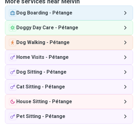
More services near Melvin
Dog Boarding
-
Pétange
Doggy Day Care
-
Pétange
Dog Walking
-
Pétange
Home Visits
-
Pétange
Dog Sitting
-
Pétange
Cat Sitting
-
Pétange
House Sitting
-
Pétange
Pet Sitting
-
Pétange