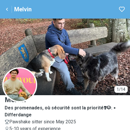
Melvin
M
1/14
Melvin
Des promenades, où sécurité sont la priorité❣️🐶.
Differdange
Pawshake sitter since May 2025
5-10 years of experience