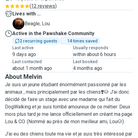
(
12 reviews
)
Lives with ...
L
Beagle, Lou
Active in the Pawshake Community
2 recurring guests
14 times saved
Last active
Usually responds
9 days ago
within about 6 hours
Last contacted
Last booked
about 1 month ago
4 months ago
About Melvin
Je suis un jeune étudiant énormément passionné par les
animaux , mais principalement par les chiens❣️🐶 J'ai donc
décidé de faire un stage avec une madame qui fait du
DogWalking et je suis tombé amoureux de ce métier. Deux
mois plus tard je me lance officiellement en créant ma page
Lou & CO. (Nommé au près de mon meilleur ami, Lou🐶)
J'ai eu des chiens toute ma vie et je suis très intéressé par