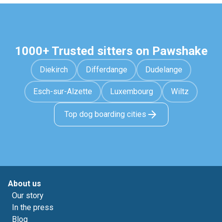
1000+ Trusted sitters on Pawshake
Diekirch
Differdange
Dudelange
Esch-sur-Alzette
Luxembourg
Wiltz
Top dog boarding cities
About us
Our story
In the press
Blog