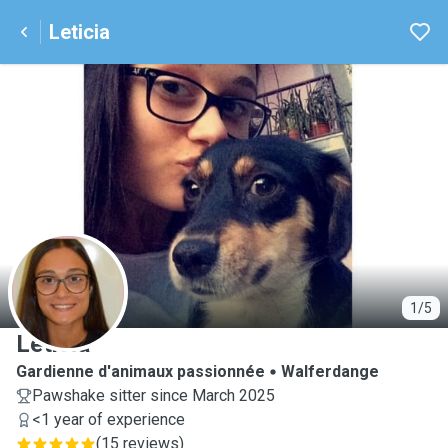
Leticia
L
1/5
Leticia
Gardienne d'animaux passionnée
Walferdange
Pawshake sitter since March 2025
<1 year of experience
(
15 reviews
)