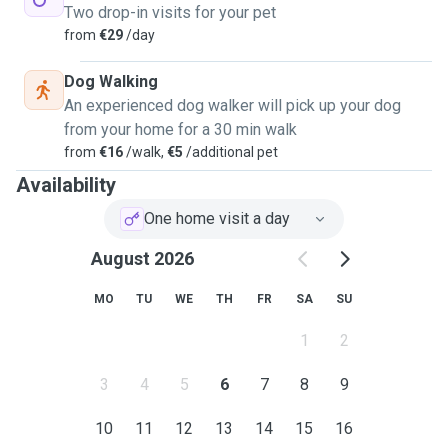
Two drop-in visits for your pet
from
€29
/day
Dog Walking
An experienced dog walker will pick up your dog
from your home for a 30 min walk
from
€16
/walk,
€5
/additional pet
Availability
One home visit a day
August 2026
MO
TU
WE
TH
FR
SA
SU
1
2
3
4
5
6
7
8
9
10
11
12
13
14
15
16