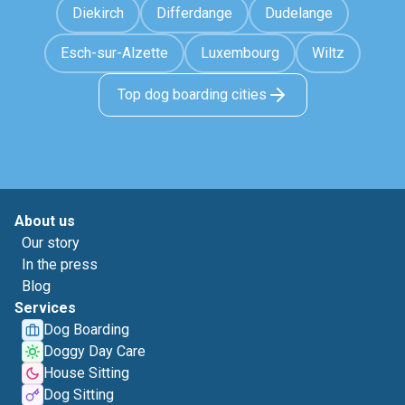
Diekirch
Differdange
Dudelange
Esch-sur-Alzette
Luxembourg
Wiltz
Top dog boarding cities
About us
Our story
In the press
Blog
Services
Dog Boarding
Doggy Day Care
House Sitting
Dog Sitting