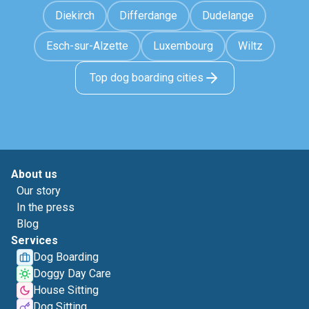
Diekirch
Differdange
Dudelange
Esch-sur-Alzette
Luxembourg
Wiltz
Top dog boarding cities
About us
Our story
In the press
Blog
Services
Dog Boarding
Doggy Day Care
House Sitting
Dog Sitting