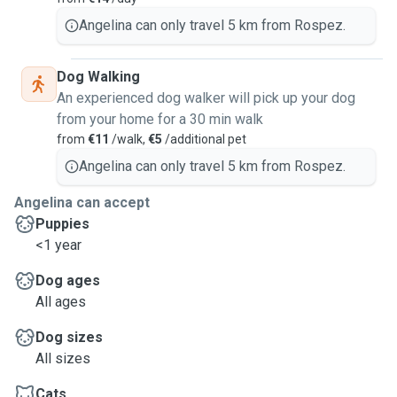
successfully completed training as a canine educator
certificate
Angelina can only travel 5 km from Rospez.
Angelina.
Dog Walking
An experienced dog walker will pick up your dog
from your home for a 30 min walk
from
€11
/walk,
€5
/additional pet
Angelina can only travel 5 km from Rospez.
Angelina can accept
Puppies
<1 year
Dog ages
All ages
Dog sizes
All sizes
Cats