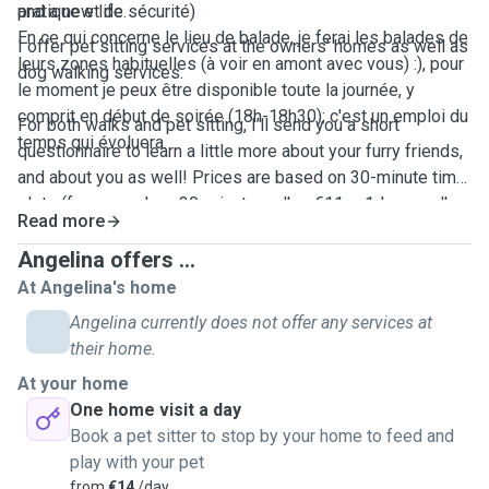
pratique et de sécurité)
and a new life.
En ce qui concerne le lieu de balade, je ferai les balades de
I offer pet sitting services at the owners’ homes as well as
leurs zones habituelles (à voir en amont avec vous) :), pour
dog walking services.
le moment je peux être disponible toute la journée, y
comprit en début de soirée (18h-18h30); c'est un emploi du
For both walks and pet sitting, I’ll send you a short
temps qui évoluera.
questionnaire to learn a little more about your furry friends,
and about you as well! Prices are based on 30-minute time
slots (for example: a 30-minute walk = €11; a 1-hour walk =
Read more
€22, and so on… the same applies for pet sitting (not same
prices) we can talk about this in mp)I won't take more that 2
Angelina offers ...
dogs at the same Time (Tall height) for pratical and safety
At Angelina's home
reasons, . As for the walking locations, I will take them on
Angelina currently does not offer any services at
walks in their usual areas (to be discussed with you
their home.
beforehand 🙂). At the moment, I am available throughout
At your home
the day, including early evenings (around 6:00–6:30 PM),
One home visit a day
although my schedule may evolve over time.
Book a pet sitter to stop by your home to feed and
play with your pet
I hold the ACACED Dog Certification as well as
from
€14
/day