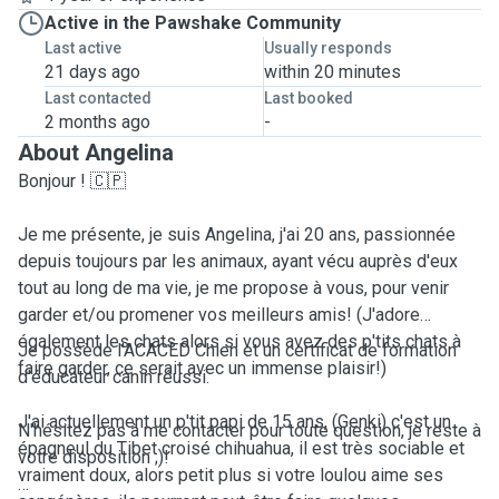
Active in the Pawshake Community
Last active
Usually responds
21 days ago
within 20 minutes
Last contacted
Last booked
2 months ago
-
About Angelina
Bonjour ! 🇨🇵
Je me présente, je suis Angelina, j'ai 20 ans, passionnée
depuis toujours par les animaux, ayant vécu auprès d'eux
tout au long de ma vie, je me propose à vous, pour venir
garder et/ou promener vos meilleurs amis! (J'adore
également les chats alors si vous avez des p'tits chats à
Je possède l'ACACED Chien et un certificat de formation
faire garder, ce serait avec un immense plaisir!)
d'éducateur canin réussi.
J'ai actuellement un p'tit papi de 15 ans, (Genki) c'est un
N'hésitez pas à me contacter pour toute question, je reste à
épagneul du Tibet croisé chihuahua, il est très sociable et
votre disposition ;)!
vraiment doux, alors petit plus si votre loulou aime ses