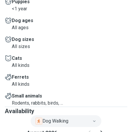
Puppies
<1 year
Dog ages
All ages
Dog sizes
All sizes
Cats
All kinds
Ferrets
All kinds
Small animals
Rodents, rabbits, birds, ...
Availability
Dog Walking