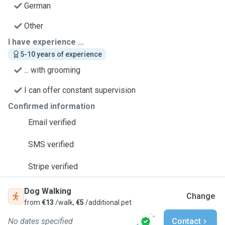
German
Other
I have experience ...
5-10 years of experience
... with grooming
I can offer constant supervision
Confirmed information
Email verified
SMS verified
Stripe verified
Dog Walking
Change
from
€13
/walk,
€5
/additional pet
No dates specified
Contact