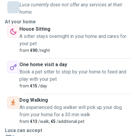
gearbeitet habe. Zu meinen Aufgaben gehörten dort das
Luca currently does not offer any services at their
Füttern, Gassigehen und der Aufbau von Hundehütten.
home.
Diese Erlebnisse haben nicht nur meine Liebe zu Tieren
At your home
gestärkt, sondern auch meine Fähigkeit, verantwortungsvoll
House Sitting
und fürsorglich mit ihnen umzugehen. Tiere zu unterstützen
A sitter stays overnight in your home and cares for
und zu begleiten, liegt mir am Herzen. Ich freue mich auf
your pet
Jede Anfrage op Groß oder Klein ich komme mit jedem Tier
from
€90
/night
zurecht. ❤️‍🔥
One home visit a day
Book a pet sitter to stop by your home to feed and
play with your pet
from
€15
/day
Dog Walking
An experienced dog walker will pick up your dog
from your home for a 30 min walk
from
€13
/walk,
€5
/additional pet
Luca can accept