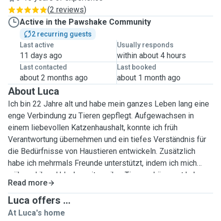
(
2 reviews
)
Active in the Pawshake Community
2 recurring guests
Last active
Usually responds
11 days ago
within about 4 hours
Last contacted
Last booked
about 2 months ago
about 1 month ago
About Luca
Ich bin 22 Jahre alt und habe mein ganzes Leben lang eine
enge Verbindung zu Tieren gepflegt. Aufgewachsen in
einem liebevollen Katzenhaushalt, konnte ich früh
Verantwortung übernehmen und ein tiefes Verständnis für
die Bedürfnisse von Haustieren entwickeln. Zusätzlich
habe ich mehrmals Freunde unterstützt, indem ich mich
während ihrer Urlaubszeit um ihre Tiere gekümmert habe –
Read more
sei es durch Fütterung, Pflege oder Gesellschaft.
Besonders bereichernd war ein Wochenende bei der
Luca offers ...
Organisation „la Trace Asbl“, wo ich aktiv mit Hunden
At Luca's home