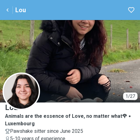
Lou
L
1/27
Lou
Animals are the essence of Love, no matter what🌹
Luxembourg
Pawshake sitter since June 2025
5-10 years of experience