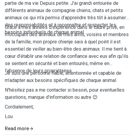
partie de ma vie Depuis petite. J’ai grandi entourée de
différents animaux de compagnie chiens, chats et petits
animaux ce qui m’a permis d’apprendre très tôt à assumer
des responsabilités et à reconnaître et respecter les
Grâce à mes années d’expérience dans le cadre privé, en
besoins individuels de chaque animal.
m’occupant des animaux de mes amis, voisins et membres
de la famille, mon propre chienje sais à quel point il est
essentiel de veiller au bien-être des animaux. Il me tient à
cœur d’établir une relation de confiance avec eux afin qu’ils
se sentent en sécurité et bien entourés, même en
l’absence de leurs propriétaires.
Je suis une personne fiable, attentionnée et capable de
m’adapter aux besoins spécifiques de chaque animal.
N'hésitez pas a me contacter si besoin, pour eventuelles
questions, manque d'information ou autre 😊
Cordialement,
Lou
Read more