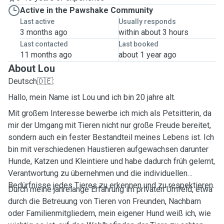
Active in the Pawshake Community
Last active
Usually responds
3 months ago
within about 3 hours
Last contacted
Last booked
11 months ago
about 1 year ago
About Lou
Deutsch🇩🇪:
Hallo, mein Name ist Lou und ich bin 20 jahre alt.
Mit großem Interesse bewerbe ich mich als Petsitterin, da
mir der Umgang mit Tieren nicht nur große Freude bereitet,
sondern auch ein fester Bestandteil meines Lebens ist. Ich
bin mit verschiedenen Haustieren aufgewachsen darunter
Hunde, Katzen und Kleintiere und habe dadurch früh gelernt,
Verantwortung zu übernehmen und die individuellen
Bedürfnisse jedes Tieres zu erkennen und zu respektieren.
Durch meine jahrelange Erfahrung im privaten Umfeld, etwa
durch die Betreuung von Tieren von Freunden, Nachbarn
oder Familienmitgliedern, mein eigener Hund weiß ich, wie