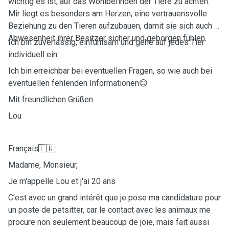
wichtig es ist, auf das Wohlbefinden der Tiere zu achten.
Mir liegt es besonders am Herzen, eine vertrauensvolle
Beziehung zu den Tieren aufzubauen, damit sie sich auch in
Abwesenheit ihrer Besitzer sicher und geborgen fühlen.
Ich bin zuverlässig, einfühlsam und gehe auf jedes Tier
individuell ein.
Ich bin erreichbar bei eventuellen Fragen, so wie auch bei
eventuellen fehlenden Informationen😊
Mit freundlichen Grüßen
Lou
Français🇫🇷:
Madame, Monsieur,
Je m'appelle Lou et j'ai 20 ans
C’est avec un grand intérêt que je pose ma candidature pour
un poste de petsitter, car le contact avec les animaux me
procure non seulement beaucoup de joie, mais fait aussi