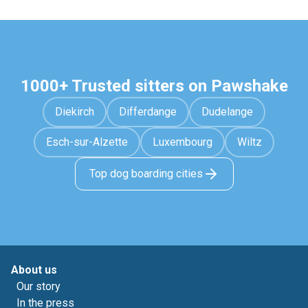
1000+ Trusted sitters on Pawshake
Diekirch
Differdange
Dudelange
Esch-sur-Alzette
Luxembourg
Wiltz
Top dog boarding cities
About us
Our story
In the press