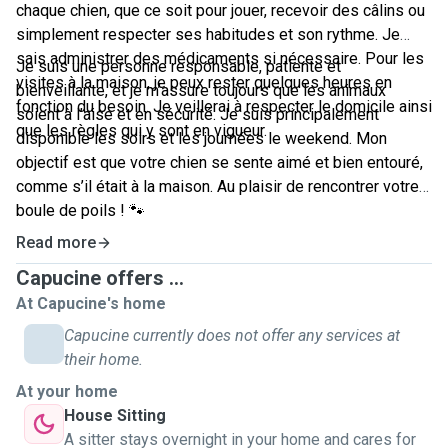
chaque chien, que ce soit pour jouer, recevoir des câlins ou
simplement respecter ses habitudes et son rythme. Je
sais administrer des médicaments si nécessaire. Pour les
Je suis une personne responsable, patiente et
visites à la maison, je peux rester quelques heures en
bienveillante, et je m’assure toujours que les animaux
fonction du besoin. Je veillerai à respecter le domicile ainsi
soient à l’aise et en sécurité. Je suis principalement
que les règles qui y sont en vigueur.
disponible les soirs et les journées le weekend. Mon
objectif est que votre chien se sente aimé et bien entouré,
comme s’il était à la maison. Au plaisir de rencontrer votre
boule de poils ! 🐾
Read more
Capucine offers ...
At Capucine's home
Capucine currently does not offer any services at
their home.
At your home
House Sitting
A sitter stays overnight in your home and cares for