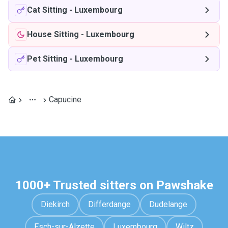
Cat Sitting
-
Luxembourg
House Sitting
-
Luxembourg
Pet Sitting
-
Luxembourg
Capucine
1000+ Trusted sitters on Pawshake
Diekirch
Differdange
Dudelange
Esch-sur-Alzette
Luxembourg
Wiltz