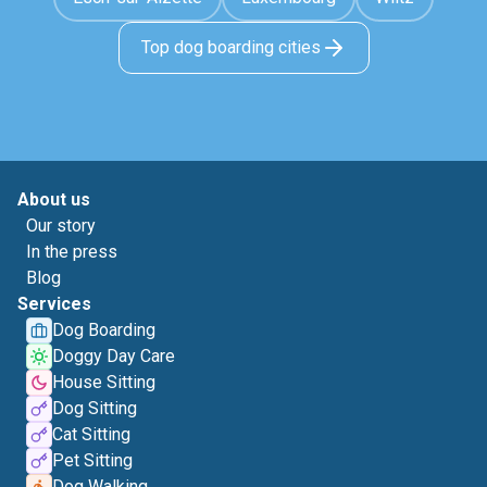
Top dog boarding cities
About us
Our story
In the press
Blog
Services
Dog Boarding
Doggy Day Care
House Sitting
Dog Sitting
Cat Sitting
Pet Sitting
Dog Walking