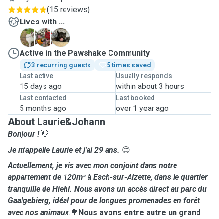
(
15 reviews
)
Lives with ...
�
�
�
Active in the Pawshake Community
3 recurring guests
5 times saved
Last active
Usually responds
15 days ago
within about 3 hours
Last contacted
Last booked
5 months ago
over 1 year ago
About Laurie&Johann
Bonjour !
👋
Je m'appelle Laurie et j'ai 29 ans.
😊
Actuellement, je vis avec mon conjoint dans notre
appartement de 120m² à Esch-sur-Alzette, dans le quartier
tranquille de Hiehl. Nous avons un accès direct au parc du
Gaalgebierg, idéal pour de longues promenades en forêt
avec nos animaux
.🌳
Nous avons entre autre un
grand