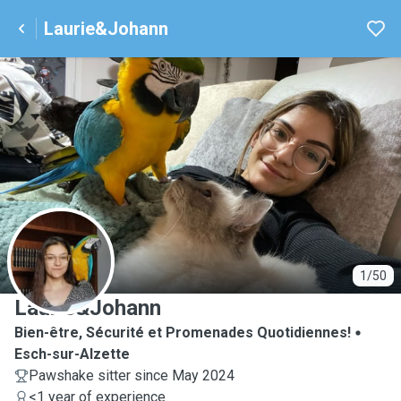
Laurie&Johann
L
1/50
Laurie&Johann
Bien-être, Sécurité et Promenades Quotidiennes!
Esch-sur-Alzette
Pawshake sitter since May 2024
<1 year of experience