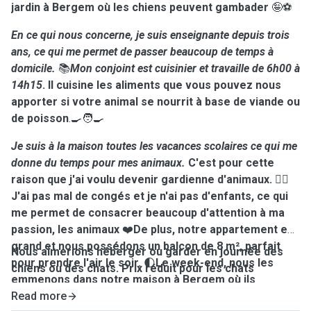
jardin à Bergem où les chiens peuvent gambader
🤪⚽️
En ce qui nous concerne, je suis enseignante depuis trois
ans, ce qui me permet de passer beaucoup de temps à
domicile.
📚
Mon conjoint est cuisinier et travaille de 6h00 à
14h15
. Il cuisine les aliments que vous pouvez nous
apporter si votre animal se nourrit à base de viande ou
de poisson
.🍳🧑‍🍳
Je suis à la maison toutes les vacances scolaires ce qui me
donne du temps pour mes animaux.
C'est pour cette
raison que j'ai voulu devenir gardienne d'animaux.
🐕‍🦺
J'ai pas mal de congés et je n'ai pas d'enfants, ce qui
me permet de consacrer beaucoup d'attention à ma
passion, les animaux
❤️
De plus, notre appartement est
grand et nous possédons un balcon de 8 m², parfait
Nous aimerions héberger ou garder en journée des
pour prendre l'air le soir.
🌓
Le week-end, nous les
chiens ou des chats. Prix réduit pour les chats
emmenons dans notre maison à Bergem où ils
peuvent jouer dans le jardin et se promener dans les
Read more