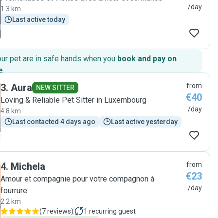
/day
1.3 km
Last active today
our pet are in safe hands when you
book and pay on
e
.
3
.
Aura
from
NEW SITTER
€40
Loving & Reliable Pet Sitter in Luxembourg
/day
4.8 km
Last contacted 4 days ago
Last active yesterday
4
.
Michela
from
€23
Amour et compagnie pour votre compagnon à
/day
fourrure
2.2 km
(
7 reviews
)
1
recurring guest