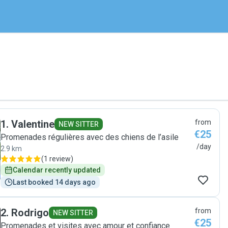
1
.
Valentine
from
NEW SITTER
€25
Promenades régulières avec des chiens de l’asile
/day
2.9 km
(
1 review
)
Calendar recently updated
Last booked 14 days ago
2
.
Rodrigo
from
NEW SITTER
€25
Promenades et visites avec amour et confiance