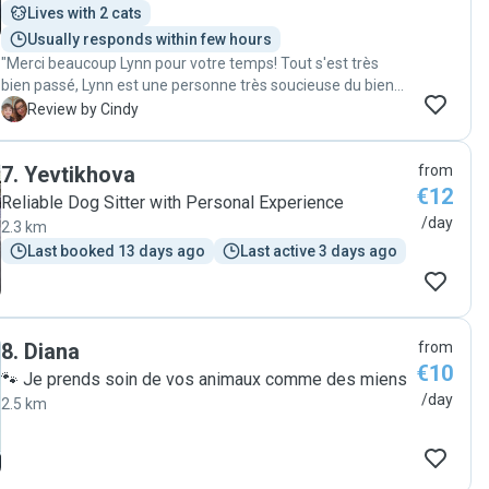
encore, Cylia"
Lives with 2 cats
Usually responds within few hours
"Merci beaucoup Lynn pour votre temps! Tout s'est très
bien passé, Lynn est une personne très soucieuse du bien
être des animaux qu'elle visite. A bientôt ! "
C
Review by Cindy
7
.
Yevtikhova
from
€12
Reliable Dog Sitter with Personal Experience
/day
2.3 km
Last booked 13 days ago
Last active 3 days ago
8
.
Diana
from
€10
🐾 Je prends soin de vos animaux comme des miens
/day
2.5 km