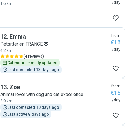
/day
1.6 km
12
.
Emma
from
€16
Petsitter en FRANCE 🌸
/day
4.2 km
(
4 reviews
)
Calendar recently updated
Last contacted 13 days ago
13
.
Zoe
from
€15
Animal lover with dog and cat experience
/day
3.9 km
Last contacted 10 days ago
Last active 8 days ago