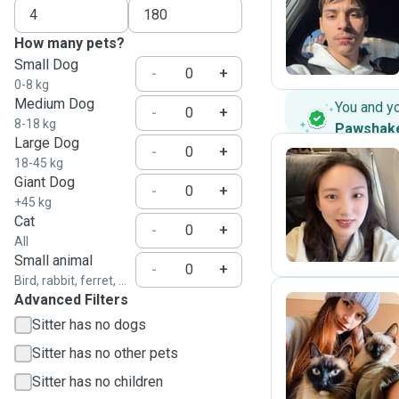
R
How many pets?
Small Dog
-
+
0-8 kg
Medium Dog
You and y
-
+
8-18 kg
Pawshak
Large Dog
-
+
18-45 kg
Giant Dog
-
+
A
+45 kg
Cat
-
+
All
Small animal
-
+
Bird, rabbit, ferret, ...
Advanced Filters
Sitter has no dogs
M
Sitter has no other pets
Sitter has no children