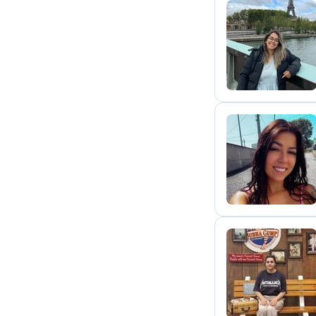
A
M
M