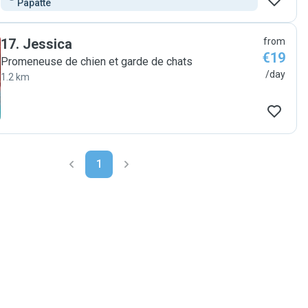
Papatte
17
.
Jessica
from
€19
Promeneuse de chien et garde de chats
/day
1.2 km
1