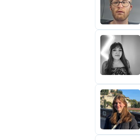
J
E
Z