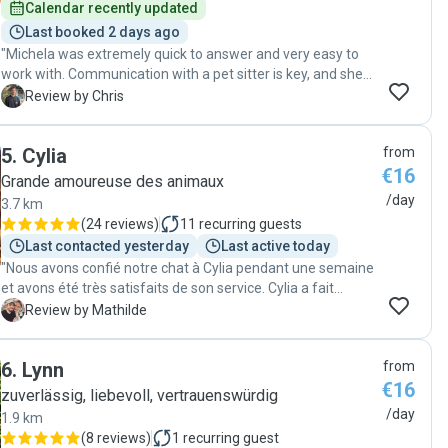
Calendar recently updated
Last booked 2 days ago
"Michela was extremely quick to answer and very easy to
work with. Communication with a pet sitter is key, and she
kept me constantly updated. My cat is very mistrusting, but
C
Review by Chris
Michela‘s gentle approach made them become friends very
quickly. She went above and beyond to make sure the cat
5
.
Cylia
from
was properly cared for, and it made my holiday worry-free. I
€16
would trust her with my pet any time and whole heartedly
Grande amoureuse des animaux
recommend her."
/day
3.7 km
(
24 reviews
)
11
recurring guests
Last contacted yesterday
Last active today
"Nous avons confié notre chat à Cylia pendant une semaine
et avons été très satisfaits de son service. Cylia a fait
preuve de professionnalisme et a bien pris soin de notre
M
Review by Mathilde
animal. Chaque jour, nous recevions des nouvelles et des
photos, ce qui était rassurant. À notre retour, notre chat
6
.
Lynn
from
était en pleine forme et semblait heureux, preuve que Cylia
€16
s'est bien occupée de lui. Nous recommandons ses
zuverlässig, liebevoll, vertrauenswürdig
services à tous les propriétaires de chats cherchant une
/day
1.9 km
personne fiable pour s'occuper de leur animal. Merci
(
8 reviews
)
1
recurring guest