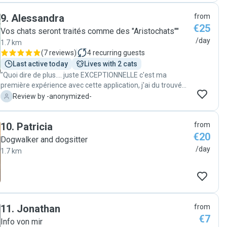
9
.
Alessandra
from
€25
Vos chats seront traités comme des "Aristochats""
/day
1.7 km
(
7 reviews
)
4
recurring guests
Last active today
Lives with 2 cats
"Quoi dire de plus.... juste EXCEPTIONNELLE c'est ma
première expérience avec cette application, j'ai du trouvé
une personne très rapidement car j'ai pris des vacances sur
-
Review by -anonymized-
un coup de tête. Je suis tombée sur le profile de
Alessandra et c'était une évidence. Une personne très
10
.
Patricia
from
gentille et bienveillante tant pour les animaux que pour le
€20
propriétaire. J'ai reçu à chacun de ses passages, des
Dogwalker and dogsitter
photos de mes chats. Elle s'est occupée de mes deux chats
/day
1.7 km
Muffin et Cookie avec beaucoup d'amour, d'ailleurs mes
chats on très vite apprécier la présence d'Alessandra. je la
recommande à 1000% "
11
.
Jonathan
from
€7
Info von mir