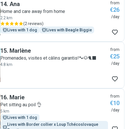
14
.
Ana
from
€26
Home and care away from home
/day
2.2 km
(
2 reviews
)
Lives with 1 dog
Lives with Beagle Biggie
15
.
Marlène
from
€25
Promenades, visites et câlins garantis!🐾🐶🐈‍⬛
/day
4.8 km
16
.
Marie
from
€10
Pet sitting au poil 👌
/day
5 km
Lives with 1 dog
Lives with Border collier x Loup Tchécoslovaque  