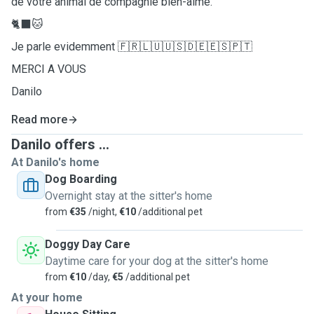
de votre animal de compagnie bien-aimé.
🐈‍⬛🐱
Je parle evidemment 🇫🇷🇱🇺🇺🇸🇩🇪🇪🇸🇵🇹
MERCI A VOUS
Danilo
Read more
Danilo offers ...
At Danilo's home
Dog Boarding
Overnight stay at the sitter's home
from
€35
/night,
€10
/additional pet
Doggy Day Care
Daytime care for your dog at the sitter's home
from
€10
/day,
€5
/additional pet
At your home