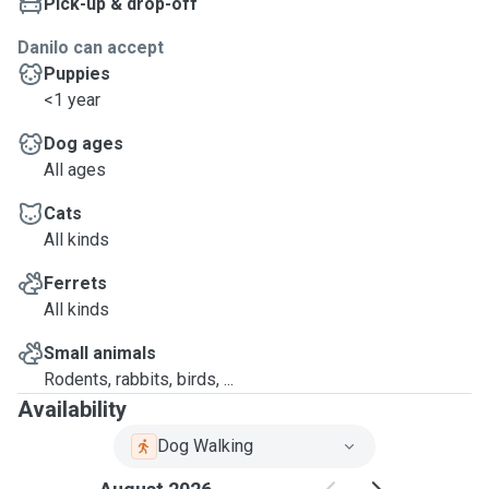
Pick-up & drop-off
Danilo can accept
Puppies
<1 year
Dog ages
All ages
Cats
All kinds
Ferrets
All kinds
Small animals
Rodents, rabbits, birds, ...
Availability
Dog Walking