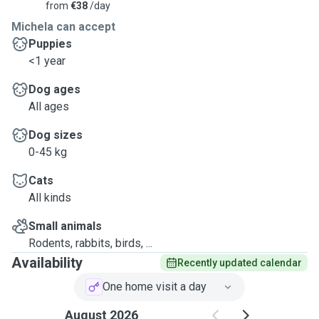
from
€38
/day
Michela can accept
Puppies
<1 year
Dog ages
All ages
Dog sizes
0-45 kg
Cats
All kinds
Small animals
Rodents, rabbits, birds, ...
Availability
Recently updated calendar
One home visit a day
August 2026