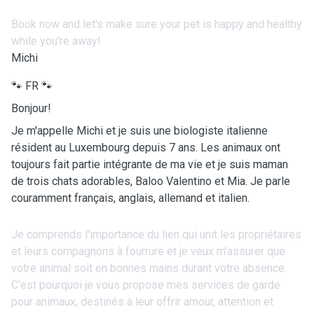
Book now and let's make sure your pet is happy and healthy
while you're away!
Michi
🐾 FR 🐾
Bonjour!
Je m'appelle Michi et je suis une biologiste italienne
résident au Luxembourg depuis 7 ans. Les animaux ont
toujours fait partie intégrante de ma vie et je suis maman
de trois chats adorables, Baloo Valentino et Mia. Je parle
couramment français, anglais, allemand et italien.
Je comprends l'importance du lien qui unit les propriétaires
et leurs compagnons à fourrure et je veux m'assurer que
votre animal soit en bonnes mains durant votre absence.
C'est pourquoi je vous propose mes services de garde
pour animaux, destinés à leur offrir amour, attention et