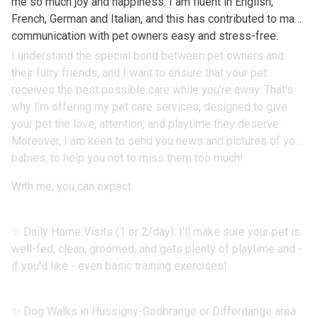
me so much joy and happiness. I am fluent in English,
French, German and Italian, and this has contributed to make
communication with pet owners easy and stress-free.
I understand the special bond between pet owners and
their furry friends, and I want to ensure that your pet
receives the best possible care while you're away. That's
why I'm offering my pet care services, designed to give
your pet the love, attention, and playtime they deserve.
Moreover, I am keen to send you news and pictures of your
babies, to help you not to miss them too much!
With me, you can expect:
✨ Daily Home Visits (1 or 2/day): I'll make sure your pet is
well-fed, clean, groomed, and gets plenty of playtime and -
if you'd like - even basic training exercises!
✨ Dog Walks in Hussigny-Godbrange or Differdange area