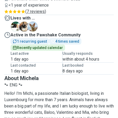
<1 year of experience
(
7 reviews
)
Lives with ...
B
M
V
Active in the Pawshake Community
1 recurring guest
4 times saved
Recently updated calendar
Last active
Usually responds
1 day ago
within about 4 hours
Last contacted
Last booked
1 day ago
8 days ago
About Michela
🐾 ENG 🐾
Hello! I'm Michi, a passionate Italian biologist, living in
Luxembourg for more than 7 years. Animals have always
been a big part of my life, and I am lucky enough to live with
three wonderful cats, Baloo, Valentino and Mia, who bring