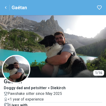
Gaétan
G
1/16
Gaétan
Doggy dad and petsitter
Diekirch
Pawshake sitter since May 2025
<1 year of experience
Lives with ...