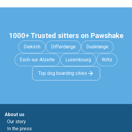
1000+ Trusted sitters on Pawshake
Diekirch
Differdange
Dudelange
Esch-sur-Alzette
Luxembourg
Wiltz
Top dog boarding cities
About us
Our story
In the press