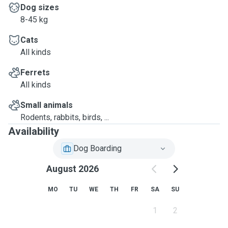
Dog sizes
8-45 kg
Cats
All kinds
Ferrets
All kinds
Small animals
Rodents, rabbits, birds, ...
Availability
Dog Boarding
August 2026
MO
TU
WE
TH
FR
SA
SU
1
2