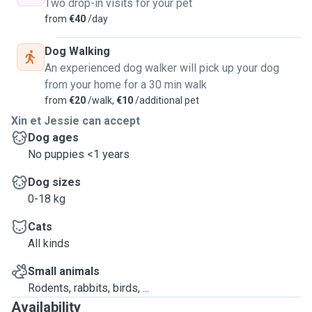
Two drop-in visits for your pet
from
€40
/day
Dog Walking
An experienced dog walker will pick up your dog
from your home for a 30 min walk
from
€20
/walk,
€10
/additional pet
Xin et Jessie can accept
Dog ages
No puppies <1 years
Dog sizes
0-18 kg
Cats
All kinds
Small animals
Rodents, rabbits, birds, ...
Availability