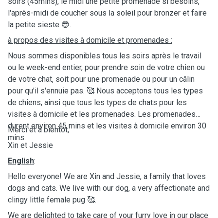
soirs (45mins), le midi une petite promenade si besoins,
l'après-midi de coucher sous la soleil pour bronzer et faire
la petite sieste 😎.
à propos des visites à domicile et promenades :
Nous sommes disponibles tous les soirs après le travail
ou le week-end entier, pour prendre soin de votre chien ou
de votre chat, soit pour une promenade ou pour un câlin
pour qu'il s'ennuie pas. 🥰 Nous acceptons tous les types
de chiens, ainsi que tous les types de chats pour les
visites à domicile et les promenades. Les promenades
durent environ 45 mins et les visites à domicile environ 30
Merci et à bientôt,
mins.
Xin et Jessie
English
:
Hello everyone! We are Xin and Jessie, a family that loves
dogs and cats. We live with our dog, a very affectionate and
clingy little female pug 🥰.
We are delighted to take care of your furry love in our place