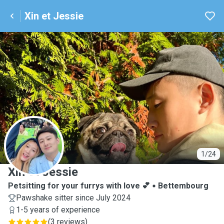
Xin et Jessie
X
1/24
Xin et Jessie
Petsitting for your furrys with love 💕
Bettembourg
Pawshake sitter since July 2024
1-5 years of experience
(
3 reviews
)