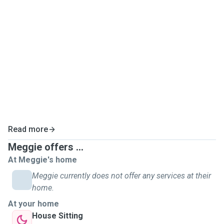
Je propose des visites à domicile, des promenades et des
gardes directement chez les propriétaires. Je respecte
attentivement toutes les consignes concernant les repas,
les soins et les routines quotidiennes. J’envoie également
régulièrement des nouvelles, photos ou vidéos pour vous
permettre de partir l’esprit tranquille.
Mon objectif est simple,d'offrir à votre chien ou votre chat
toute l’attention, l’affection et les soins dont il a besoin
pendant votre absence.
Read more
Meggie offers ...
At Meggie's home
Meggie currently does not offer any services at their
home.
At your home
House Sitting