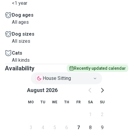
<1 year
Dog ages
All ages
Dog sizes
All sizes
Cats
All kinds
Availability
Recently updated calendar
House Sitting
August 2026
MO
TU
WE
TH
FR
SA
SU
1
2
3
4
5
6
7
8
9