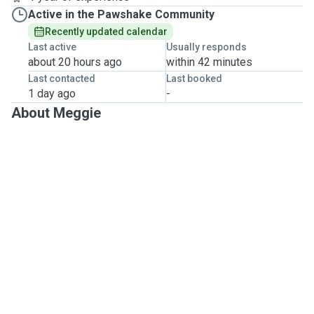
Active in the Pawshake Community
Recently updated calendar
Last active
Usually responds
about 20 hours ago
within 42 minutes
Last contacted
Last booked
1 day ago
-
About Meggie
Passionnée par les animaux depuis toujours, j’ai grandi
entourée de chiens et de chats. Mon chien, qui a partagé
ma vie pendant de nombreuses années, est
malheureusement décédé il y a quelques mois. Cette
expérience m’a appris à quel point les animaux sont des
membres de la famille et combien leur bien-être est
important.
Sérieuse, attentive et bienveillante, je prends le temps de
connaître chaque animal afin de respecter ses habitudes,
son rythme et ses besoins. Que votre compagnon soit
timide, énergique ou âgé, je m’adapte toujours à sa
personnalité avec douceur et patience.