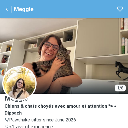
Meggie
M
1/8
Meggie
Chiens & chats choyés avec amour et attention 🐾
Dippach
Pawshake sitter since June 2026
<1 year of experience