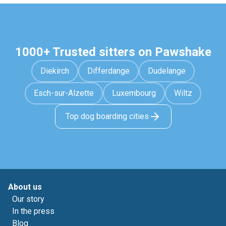
1000+ Trusted sitters on Pawshake
Diekirch
Differdange
Dudelange
Esch-sur-Alzette
Luxembourg
Wiltz
Top dog boarding cities
About us
Our story
In the press
Blog